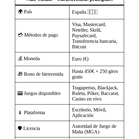
🌍 País
España 🇪🇸
Visa, Mastercard,
Neteller, Skrill,
💳 Métodos de pago
Paysafecard,
Transferencia bancaria,
Bitcoin
💰 Moneda
Euro (€)
Hasta 450€ + 250 giros
🎁 Bono de bienvenida
gratis
Tragaperras, Blackjack,
🎰 Juegos disponibles
Ruleta, Póker, Baccarat,
Casino en vivo
Escritorio, Móvil,
📱 Plataforma
Aplicación
Autoridad de Juego de
🛡️ Licencia
Malta (MGA)